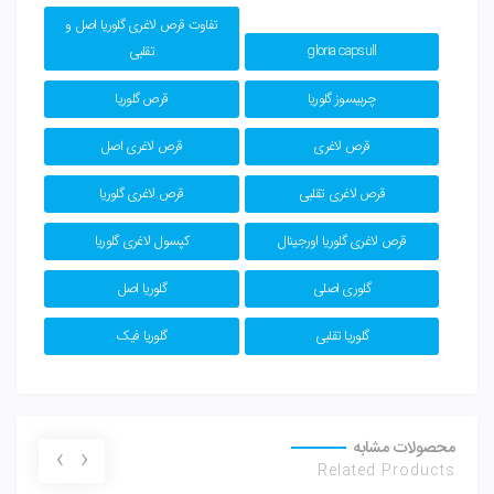
تفاوت قرص لاغری گلوریا اصل و
gloria capsull
تقلبی
چربیسوز گلوریا
قرص گلوریا
قرص لاغری
قرص لاغری اصل
قرص لاغری تقلبی
قرص لاغری گلوریا
قرص لاغری گلوریا اورجینال
کپسول لاغری گلوریا
گلوری اصلی
گلوریا اصل
گلوریا تقلبی
گلوریا فیک
محصولات مشابه
›
‹
Related Products