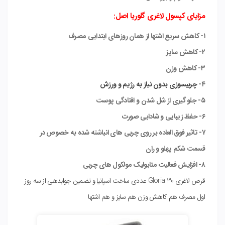
مزایای کپسول لاغری گلوریا اصل:
۱- کاهش سریع اشتها از همان روزهای ابتدایی مصرف
۲- کاهش سایز
۳- کاهش وزن
۴-
چربیسوزی بدون نیاز به رژیم و ورزش
۵- جلو گیری از شل شدن و افتادگی پوست
۶- حفظ زیبایی و شادابی صورت
۷- تاثیر فوق العاده بر روی چربی های انباشته شده به خصوص در
قسمت شکم پهلو و ران
۸- افزایش فعالیت متابولیک مولکول های چربی
قرص لاغری Gloria 30 عددی ساخت اسپانیا و تضمین جوابدهی از سه روز
اول مصرف هم کاهش وزن هم سایز و هم اشتها