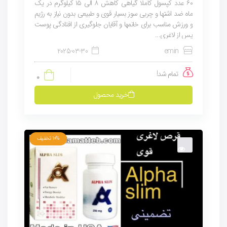
۶۰ عدد کپسول کاملا گیاهی کاهش ۸ الی ۱۵ کیلوگرم در یک
ماه ضد اشتها و چربی سوز بسیار قوی و طبیعی بدون نیاز به رژیم
و ورزش مناسب برای خانمها و آقایان جلوگیری از افتادگی پوست
پس از لاغری...
2025-03-30
emin
تمام شد!
0
خرید محصول
10%
تخفیف