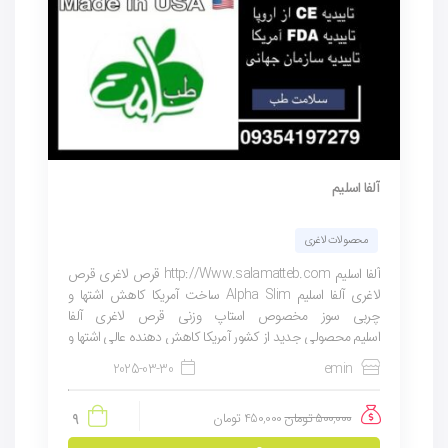
آلفا اسلیم
محصولات لاغری
آلفا اسلیم http://Www.salamatteb.com قرص لاغری قرص
لاغری آلفا اسلیم Alpha Slim ساخت آمریکا کاهش اشتها و
چربی سوز مخصوص استاپ وزنی قرص لاغری آلفا
اسلیم محصولی جدید از کشور آمریکا کاهش دهنده عالی اشتها و
چربی سوز ترموجنیک توضیحات بیشتر توضیحات نظرات...
2025-03-30
emin
500,000
تومان
450,000
تومان
9