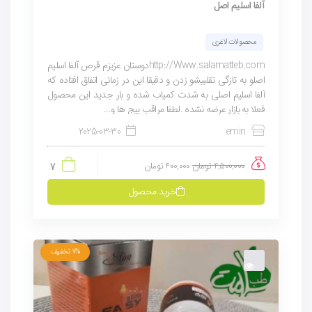
آلفا اسلیم اصل
محصولات لاغری
http://Www.salamatteb.comدوستان عزیزم قرص آلفا اسلیم
اصلو به تازگی تقلبیشو زدن و دقیقا این در زمانی اتفاق افتاده که
آلفا اسلیم اصلی به شدت کمیاب شده و بار جدید این محصول
فعلا به بازار عرضه نشده .لطفا مراقب پیج ها و...
2025-03-30
emin
4,500,000
تومان
400,000
تومان
7
خرید محصول
7%
تخفیف