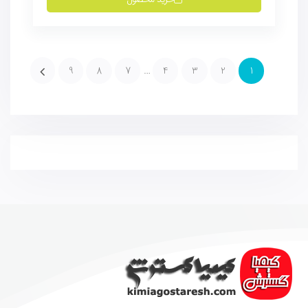
…
9
8
7
4
3
2
1
←