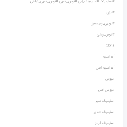
#اسلیمینگ #اسلیمینگ_آبی #قرص_لاغری #قرص_لاغری_گیاهی
#ایزی
#بلوبری_چربیسوز
#قرص_چاقی
Gloria
آلفا اسلیم
آلفا اسلیم اصل
ادیوس
ادیوس اصل
اسلیمینگ سبز
اسلیمینگ طلایی
اسلیمینگ قرمز