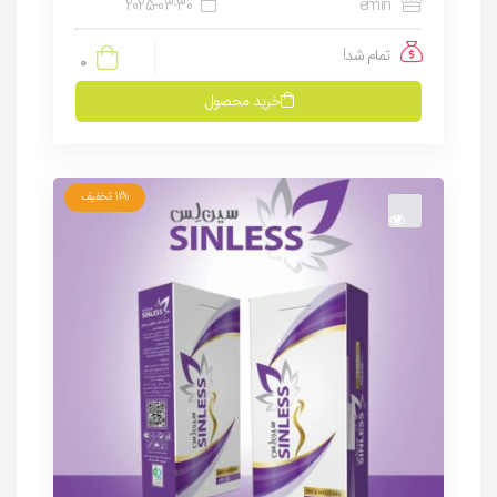
2025-03-30
emin
تمام شد!
0
خرید محصول
11%
تخفیف