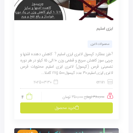
ایزی اسلیم
محصولات لاغری
?طرز عملکرد کپسول لاغری ایزی اسلیم ? کاهش دهنده اشتها و
چربی سوز کاهش سریع و قطعی وزن ۱۰ الی ۱۵ کیلو در هر دوره
تضمینی قرص (کپسول) لاغری ایزی اسلیم محتویات قرص
لاغری ایزی اسلیم:۳۰ عدد کپسول۵۰۰ mg کاملا...
2025-03-30
emin
380,000
تومان
350,000
تومان
4
خرید محصول