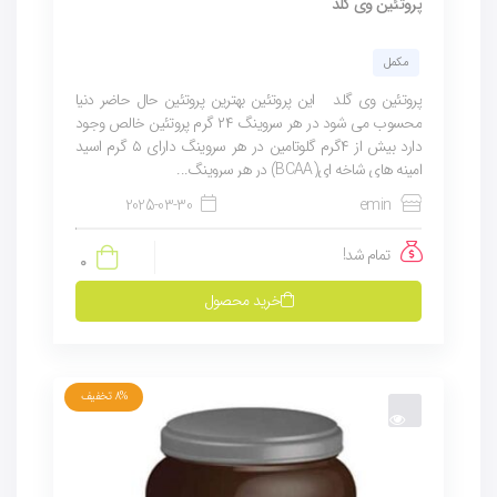
پروتئین وی گلد
مکمل
پروتئین وی گلد این پروتئین بهترین پروتئین حال حاضر دنیا
محسوب می شود در هر سروینگ ۲۴ گرم پروتئین خالص وجود
دارد بیش از ۴گرم گلوتامین در هر سروینگ دارای ۵ گرم اسید
امینه های شاخه ای(BCAA)‍ در هر سروینگ...
2025-03-30
emin
تمام شد!
0
خرید محصول
8%
تخفیف