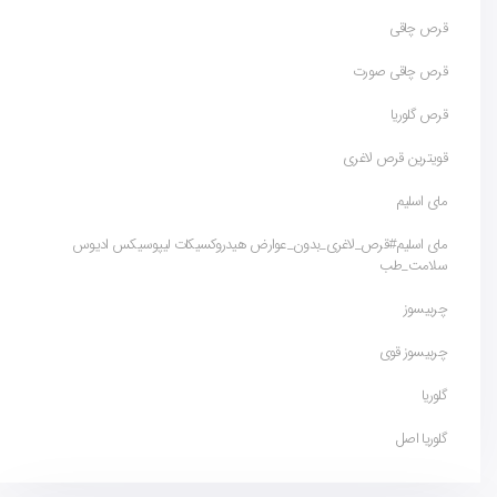
قرص چاقی
قرص چاقی صورت
قرص گلوریا
قویترین قرص لاغری
مای اسلیم
مای اسلیم#قرص_لاغری_بدون_عوارض هیدروکسیکات لیپوسیکس ادیوس
سلامت_طب
چربیسوز
چربیسوز قوی
گلوریا
گلوریا اصل