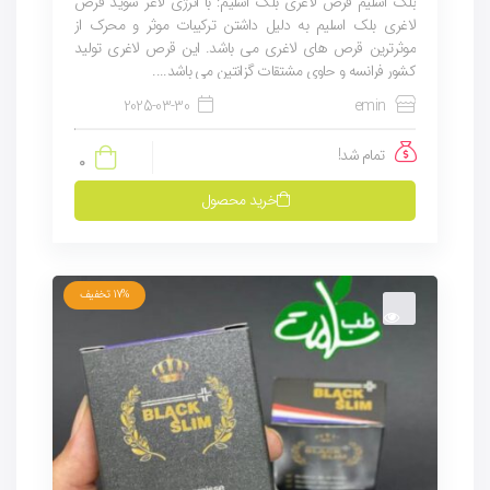
بلک اسلیم قرص لاغری بلک اسلیم: با انرژی لاغر شوید قرص
لاغری بلک اسلیم به دلیل داشتن ترکیبات موثر و محرک از
موثرترین قرص های لاغری می باشد. این قرص لاغری تولید
کشور فرانسه و حاوی مشتقات گزانتین می باشد....
2025-03-30
emin
تمام شد!
0
خرید محصول
17%
تخفیف