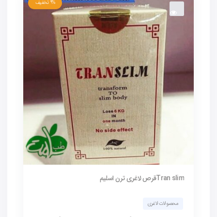
9%
تخفیف
Tran slimقرص لاغری ترن اسلیم
محصولات لاغری