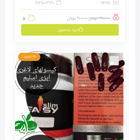
2025-03-30
emin
430,000
تومان
400,000
تومان
5
خرید محصول
8%
تخفیف