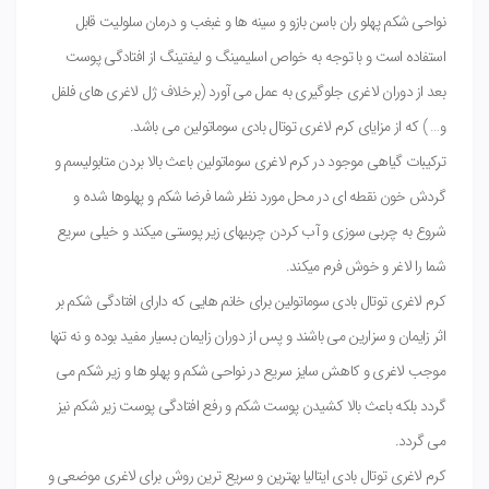
نواحی شکم پهلو ران باسن بازو و سینه ها و غبغب و درمان سلولیت قابل
استفاده است و با توجه به خواص اسلیمینگ و لیفتینگ از افتادگی پوست
بعد از دوران لاغری جلوگیری به عمل می آورد (برخلاف ژل لاغری های فلفل
و… ) که از مزایای کرم لاغری توتال بادی سوماتولین می باشد.
ترکیبات گیاهی موجود در کرم لاغری سوماتولین باعث بالا بردن متابولیسم و
گردش خون نقطه ای در محل مورد نظر شما فرضا شکم و پهلوها شده و
شروع به چربی سوزی و آب کردن چربیهای زیر پوستی میکند و خیلی سریع
شما را لاغر و خوش فرم میکند.
کرم لاغری توتال بادی سوماتولین برای خانم هایی که دارای افتادگی شکم بر
اثر زایمان و سزارین می باشند و پس از دوران زایمان بسیار مفید بوده و نه تنها
موجب لاغری و کاهش سایز سریع در نواحی شکم و پهلو ها و زیر شکم می
گردد بلکه باعث بالا کشیدن پوست شکم و رفع افتادگی پوست زیر شکم نیز
می گردد.
کرم لاغری توتال بادی ایتالیا بهترین و سریع ترین روش برای لاغری موضعی و