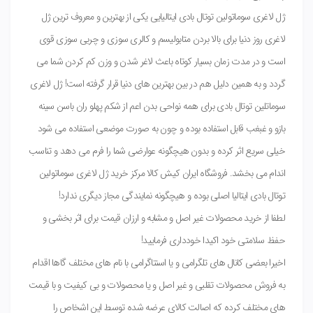
ژل لاغری سوماتولین توتال بادی ایتالیایی یکی از بهترین و معروف ترین ژل
لاغری روز دنیا برای بالا بردن متابولیسم و کالری سوزی و چربی سوزی قوی
است و در مدت زمان بسیار کوتاه باعث لاغر شدن و وزن کم کردن شما می
گردد و به همین دلیل هم در بین بهترین های دنیا قرار گرفته است! ژل لاغری
سوماتلین توتال بادی برای همه نواحی بدن اعم از شکم پهلو ران باسن سینه
بازو و غبغب قابل استفاده بوده و چون به صورت موضعی استفاده می شود
خیلی سریع اثر کرده و بدون هیچگونه عوارضی شما را فرم می دهد و تناسب
اندام می بخشد. فروشگاه ایران کیش کالا مرکز خرید ژل لاغری سوماتولین
توتال بادی ایتالیا اصلی بوده و هیچگونه نمایندگی مجاز دیگری ندارد!
لطفا از خرید محصولات غیر اصل و مشابه و ارزان قیمت برای اثر بخشی و
حفظ سلامتی خود اکیدا خودداری فرمایید!
اخیرا بعضی کانال های تلگرامی و یا اسنتاگرامی با نام های مختلف گاها اقدام
به فروش محصولات تقلبی و غیر اصل و یا محصولات و بی کیفیت و با قیمت
های مختلف کرده که اصالت کالای عرضه شده توسط این اشخاص را