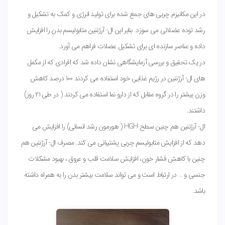
در این مکانیزم چربی های جمع شده برای تولید انرژی و کمک به تشکیل و
رشد توده عضلانی می سوزد. بنابر این ال- آرژننین متابولیسم بدن را افزایش
داده و عناصر سازنده ای برای تشکیل عضلات فراهم می آورد.
در یک تحقیق و بررسی آزمایشگاهی نشان داده شد که افرادی که از مکمل
های ال- آرژننین در رژیم غذایی خود استفاده می کردند ۱۰۰ درصد کاهش
وزن بیشتر را در گروه مقابل که از دارو نما استفاده می کردند ( در طی ۲۱ روز)
داشتند.
ال- آرژننین هم چنین سطح HGH ( هورمون رشد انسانی) را افزایش می
دهد که از افزایش متابولیسم چربی پشتیبانی می کند. مصرف ال- آرژننین هم
چنین با کاهش فشار خون، افزایش سلامت قلب و عروق ، بهبود مشکلات
جنسی و … در ارتباط است و می تواند سلامت بیشتر بدن را به همراه داشته
باشد.