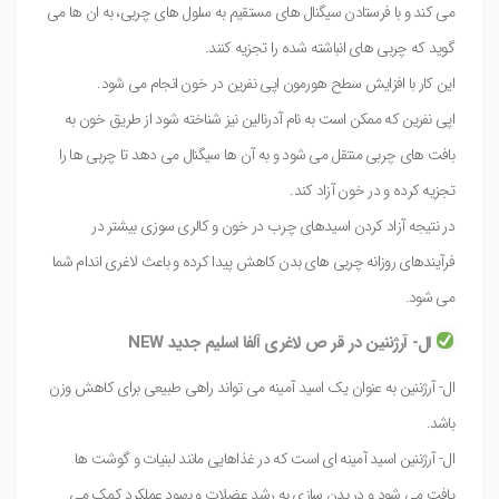
می کند و با فرستادن سیگنال های مستقیم به سلول های چربی، به ان ها می
گوید که چربی های انباشته شده را تجزیه کنند.
این کار با افزایش سطح هورمون اپی نفرین در خون انجام می شود.
اپی نفرین که ممکن است به نام آدرنالین نیز شناخته شود از طریق خون به
بافت های چربی منتقل می شود و به آن ها سیگنال می دهد تا چربی ها را
تجزیه کرده و در خون آزاد کند.
در نتیجه آزاد کردن اسیدهای چرب در خون و کالری سوزی بیشتر در
فرآیندهای روزانه چربی های بدن کاهش پیدا کرده و باعث لاغری اندام شما
می شود.
ال- آرژننین در قر ص لاغری آلفا اسلیم جدید NEW
ال- آرژننین به عنوان یک اسید آمینه می تواند راهی طبیعی برای کاهش وزن
باشد.
ال- آرژننین اسید آمینه ای است که در غذاهایی مانند لبنیات و گوشت ها
یافت می شود و در بدن سازی به رشد عضلات و بهبود عملکرد کمک می