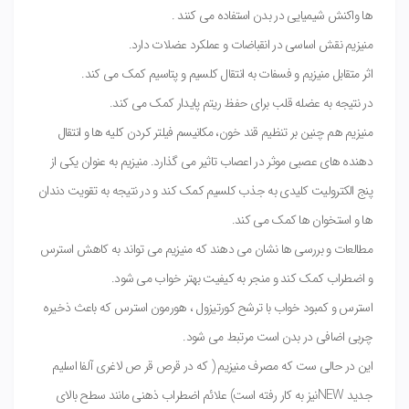
ها واکنش شیمیایی در بدن استفاده می کنند .
منیزیم نقش اساسی در انقباضات و عملکرد عضلات دارد.
اثر متقابل منیزیم و فسفات به انتقال کلسیم و پتاسیم کمک می کند.
در نتیجه به عضله قلب برای حفظ ریتم پایدار کمک می کند.
منیزیم هم چنین بر تنظیم قند خون، مکانیسم فیلتر کردن کلیه ها و انتقال
دهنده های عصبی موثر در اعصاب تاثیر می گذارد. منیزیم به عنوان یکی از
پنج الکترولیت کلیدی به جذب کلسیم کمک کند و در نتیجه به تقویت دندان
ها و استخوان ها کمک می کند.
مطالعات و بررسی ها نشان می دهند که منیزیم می تواند به کاهش استرس
و اضطراب کمک کند و منجر به کیفیت بهتر خواب می شود.
استرس و کمبود خواب با ترشح کورتیزول ، هورمون استرس که باعث ذخیره
چربی اضافی در بدن است مرتبط می شود.
این در حالی ست که مصرف منیزیم ( که در قرص قر ص لاغری آلفا اسلیم
جدید NEWنیز به کار رفته است) علائم اضطراب ذهنی مانند سطح بالای