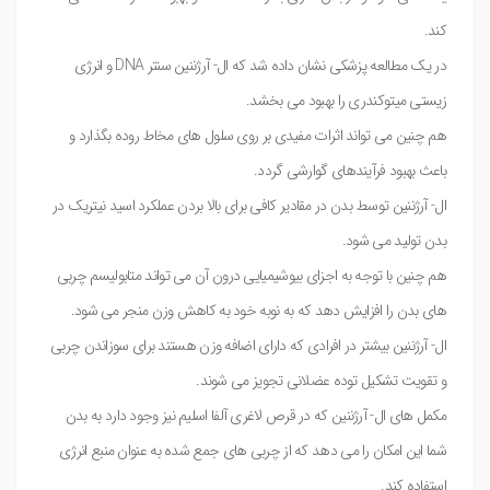
کند.
در یک مطالعه پزشکی نشان داده شد که ال- آرژننین سنتر DNA و انرژی
زیستی میتوکندری را بهبود می بخشد.
هم چنین می تواند اثرات مفیدی بر روی سلول های مخاط روده بگذارد و
باعث بهبود فرآیندهای گوارشی گردد.
ال- آرژننین توسط بدن در مقادیر کافی برای بالا بردن عملکرد اسید نیتریک در
بدن تولید می شود.
هم چنین با توجه به اجزای بیوشیمیایی درون آن می تواند متابولیسم چربی
های بدن را افزایش دهد که به نوبه خود به کاهش وزن منجر می شود.
ال- آرژننین بیشتر در افرادی که دارای اضافه وزن هستند برای سوزاندن چربی
و تقویت تشکیل توده عضلانی تجویز می شوند.
مکمل های ال- آرژننین که در قرص لاغری آلفا اسلیم نیز وجود دارد به بدن
شما این امکان را می دهد که از چربی های جمع شده به عنوان منبع انرژی
استفاده کند.