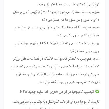
کورتیزول را کاهش دهد و منجر به کاهش وزن شود.
منیزیم یک عامل مشترک مورد نیاز در تولید ATP ( کوآنزیمی که برای انتقال
انرژی به درون و بین سلول ها لازم ست) می باشد.
منیزیم همراه با ATP به عنوان یک باتری سلولی برای تبدیل انرژی از غذا و
هماهنگی تنفس سلولی کار می کند.
این روند به شما کمک می کند تا در تمرینات استقامتی انرژی صرف کنید و
چربی سوزی داشته باشید.
منیزیم هم چنین به کاهش تجمع اسید لاکتیک در عضلات در طول ورزش
کمک می کند و از ایجاد خستگی و درد در عضلات جلوگیری می کند. منیزیم
هم چنین در حفظ ضربان قلب سالم، مبارزه با التهابات در بدن و به عنوان
تقویت کننده روحیه طبیعی و ایجاد انگیزه موثر است.
گارسینیا کامبوجیا در قر ص لاغری آلفا اسلیم جدید NEW
گارسینیا کامبوجیا میوه ای کوچک، کدو شکل و به رنگ زرد یا سبز می باشد.