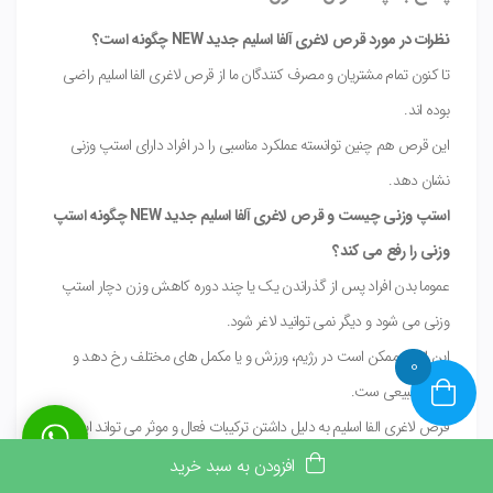
نظرات در مورد قر ص لاغری آلفا اسلیم جدید NEW چگونه است؟
تا کنون تمام مشتریان و مصرف کنندگان ما از قرص لاغری الفا اسلیم راضی
بوده اند.
این قرص هم چنین توانسته عملکرد مناسبی را در افراد دارای استپ وزنی
نشان دهد.
استپ وزنی چیست و قر ص لاغری آلفا اسلیم جدید NEW چگونه استپ
وزنی را رفع می کند؟
عموما بدن افراد پس از گذراندن یک یا چند دوره کاهش وزن دچار استپ
وزنی می شود و دیگر نمی توانید لاغر شود.
این اتفاق ممکن است در رژیم، ورزش و یا مکمل های مختلف رخ دهد و
0
کاملا طبیعی ست.
قرص لاغری الفا اسلیم به دلیل داشتن ترکیبات فعال و موثر می تواند این
استپ وزنی را شکسته و به شما برای رسیدن به اندام دلخواه تان کمک کند.
افزودن به سبد خرید