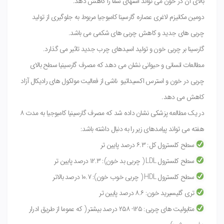
بالای آن در خون می تواند اشتهای شما را کاهش دهد.
دومین مکانیزم لاغری عصاره گارسینا کامبوجیا مربوط به جلوگیری از تولید
چربی های جدید و کاهش چربی های شکمی می باشد.
گارسینا بر چربی خون و تولید اسیدهای چرب جدید تاثیر می گذارد.
مطالعات انسانی و حیوانی نشان می دهد که مصرف گارسینیا سطح بالای
چربی در خون و استرس اکسیداتیو ناشی از فعالیت مولکول های رادیکال آزاد
کاهش می دهد.
در یک مطالعه پزشکی نشان داده شد که مصرف گارسینیا کامبوجیا به مدت ۸
هفته می تواند پیامدهای زیر را به دنبال داشته باشد:
سطح کلسترول کل: ۶.۳ درصد پایین تر
سطح کلسترول LDL ( چربی بد خون): ۱۲.۳ درصد پایین تر
سطح کلسترول HDL ( چربی خوب خون): ۱۰.۷ درصد بالاتر
تری گلیسیرید خون: ۸.۶ درصد پایین تر
متابولیت های چربی: ۱۲۵- ۲۵۸ درصد بیشتر ( که عموما از طریق ادرار