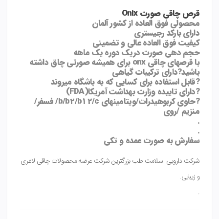
قرص چاقی صورت Onix
محصولی فوق العاده از کشور آلمان
دارای بارکد رجیستری
کیفیت فوق العاده عالی و تضمینی
حجم دهی صورت دریک دوره یک ماهه
با قرصهای چاقی onx برای همیشه صورتی چاق داشته
باشید?دارای ترکیبات گیاهی
?قابل استفاده برای کسایی که به باشگاه میروند
?دارای تاییده وزارت بهداشت آمریکا(FDA)
?حاوی کربوهیدرات/ویتامینهای b/b2/b12/c/ فسفر/
منزیم /روی
.
.
سفارش به صورت عمده و تکی
شرکت دارویی سلامت طب بزرگترین شرکت عرضه محصولات چاقی لاغری
و زیبایی.
.