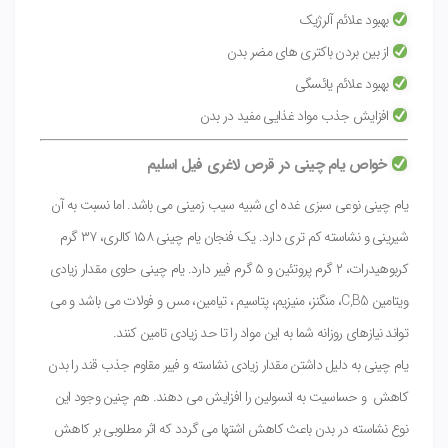
بهبود علائم آلرژیک
از بین بردن باکتری های مضر بدن
بهبود علائم یائسگی
افزایش جذب مواد غذایی مفید در بدن
خواص یام چینی در قرص لاغری فیل اسلیم
یام چینی نوعی سبزی غده ای شبیه سیب زمینی می باشد. اما نسبت به آن
شیرینی و نشاسته کم تری دارد. یک فنجان یام چینی ۱۵۸ کالری، ۳۷ گرم
کربوهیدرات، ۲ گرم پروتئین و ۵ گرم فیبر دارد. یام چینی حاوی مقدار زیادی
ویتامین C,B5، منگنز، منیزیم، پتاسیم ، تیامین، مس و فولات می باشد و می
تواند نیازهای روزانه شما به این مواد را تا حد زیادی تامین کنند.
یام چینی به دلیل داشتن مقدار زیادی نشاسته و فیبر مقاوم جذب قند را بدن
کاهش و حساسیت به انسولین را افزایش می دهند. هم چنین وجود این
نوع نشاسته در بدن باعث کاهش اشتها می گردد که اثر مطلوبی بر کاهش