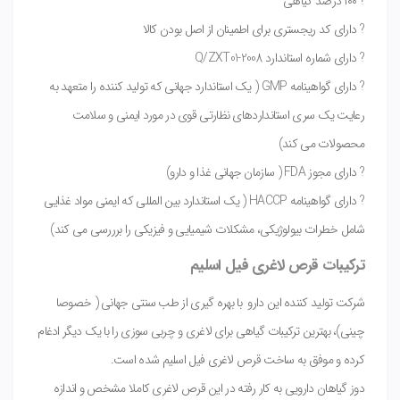
? ۱۰۰ درصد گیاهی
? دارای کد ریجستری برای اطمینان از اصل بودن کالا
? دارای شماره استاندارد Q/ZXT01-2008
? دارای گواهینامه GMP ( یک استاندارد جهانی که تولید کننده را متعهد به
رعایت یک سری استانداردهای نظارتی قوی در مورد ایمنی و سلامت
محصولات می کند)
? دارای مجوز FDA ( سازمان جهانی غذا و دارو)
? دارای گواهینامه HACCP ( یک استاندارد بین المللی که ایمنی مواد غذایی
شامل خطرات بیولوژیکی، مشکلات شیمیایی و فیزیکی را برررسی می کند)
ترکیبات قرص لاغری فیل اسلیم
شرکت تولید کننده این دارو با بهره گیری از طب سنتی جهانی ( خصوصا
چینی)، بهترین ترکیبات گیاهی برای لاغری و چربی سوزی را با یک دیگر ادغام
کرده و موفق به ساخت قرص لاغری فیل اسلیم شده است.
دوز گیاهان دارویی به کار رفته در این قرص لاغری کاملا مشخص و اندازه