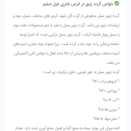
خواص گرده زنبور در قرص لاغری فیل اسلیم
گرده زنبور عسل مخلوطی از گرده گل، شهد، آنزیم های مختلف، عسل، موم و
ترشحات زنبور می باشد. گرده زنبور عسل را نباید با سایر محصولات مانند موم
یا عسل رویال اشتباه گرفت. گرده زنبور عسل ترکیبی است که اخیرا توجه
جامعه پزشکی را به خود جلب کرده است. زیرا مملو از مواد مغذی، اسیدهای
آمینه مختلف، ویتامین ها و بیش از ۲۵۰ ماده فعال با خواص آنتی اکسیدانی
می باشد.
گرده زنبور عسل به طور تقریبی حاوی ترکیبات زیر است:
? کربوهیدرات ۴۰%
? پروتئین ۴۰%
? آب ۴-۱۰%
? چربی ها ۵%
? سایر مواد ۵-۱۵%
البته میزان این موارد بسته به منبع گیاه و فصل جمع آوری شده دارد. مقدار