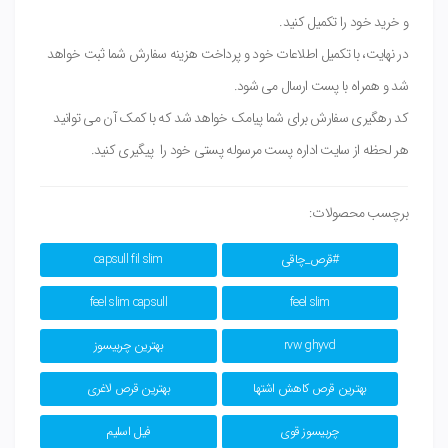
و خرید خود را تکمیل کنید.
در نهایت، با تکمیل اطلاعات خود و پرداخت هزینه سفارش شما ثبت خواهد
شد و همراه با پست ارسال می شود.
کد رهگیری سفارش برای شما پیامک خواهد شد که با کمک آن می توانید
هر لحظه از سایت اداره پست مرسوله پستی خود را پیگیری کنید.
برچسب محصولات:
#قرص_چاقی
capsull fil slim
feel slim capsull
feel slim
rvw ghyvd
بهترین چربیسوز
بهترین قرص کاهش اشتها
بهترین قرص لاغری
چربیسوز قوی
فیل اسلیم