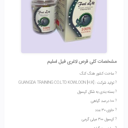
مشخصات کلی قرص لاغری فیل اسلیم
? ساخت کشور هنگ کنگ
? تولید شرکت : [H.K] GUANGDA TRAINING CO.LTD KOWLOON
? بسته بندی به شکل کپسول
? ۱۰۰ درصد گیاهی
? حاوی ۳۰ عدد
? کپسول ۳۰۰ میلی گرمی