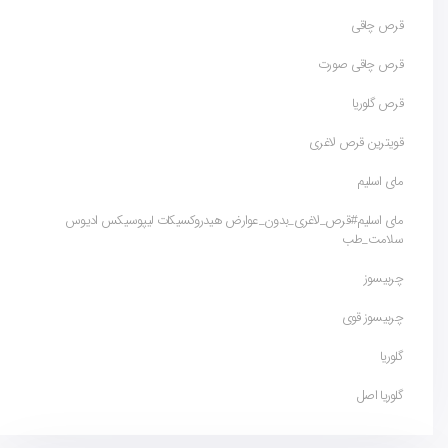
قرص چاقی
قرص چاقی صورت
قرص گلوریا
قویترین قرص لاغری
مای اسلیم
مای اسلیم#قرص_لاغری_بدون_عوارض هیدروکسیکات لیپوسیکس ادیوس
سلامت_طب
چربیسوز
چربیسوز قوی
گلوریا
گلوریا اصل