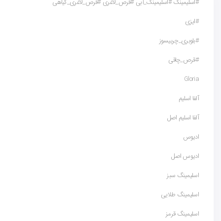
#اسلیمینگ #اسلیمینگ_آبی #قرص_لاغری #قرص_لاغری_گیاهی
#ایزی
#بلوبری_چربیسوز
#قرص_چاقی
Gloria
آلفا اسلیم
آلفا اسلیم اصل
ادیوس
ادیوس اصل
اسلیمینگ سبز
اسلیمینگ طلایی
اسلیمینگ قرمز