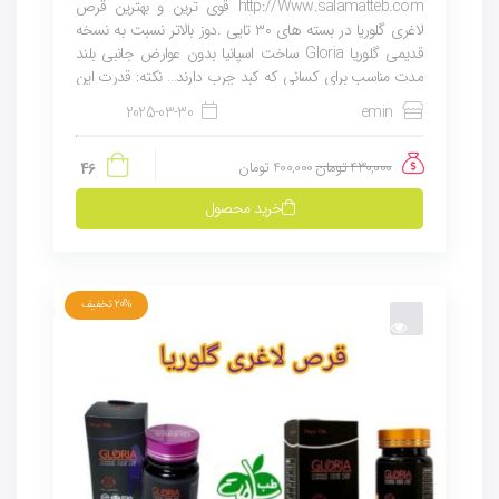
http://Www.salamatteb.com قوی ترین و بهترین قرص
لاغری گلوریا در بسته های ۳۰ تایی .دوز بالاتر نسبت به نسخه
قدیمی گلوریا Gloria ساخت اسپانیا بدون عوارض جانبی بلند
مدت مناسب برای کسانی که کبد چرب دارند… نکته: قدرت این
محصول در...
2025-03-30
emin
430,000
تومان
400,000
تومان
46
خرید محصول
20%
تخفیف