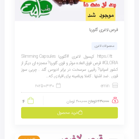
قرص لاغری گلوریا
محصولات لاغری
https://tt کپسول لاغری #گلوریا Slimming Capsules
#GLORIA قرص فوق العاده موثر و قوی گلوریا? معجزه ای دیگر از
کشور اسپانیا? رقیبی سرسخت در برابر ادیوس گلد . چربی سوز
قوی . ضد اشتها . کاملا ویتامینه برای افرادی که...
2025-03-30
emin
430,000
تومان
400,000
تومان
4
خرید محصول