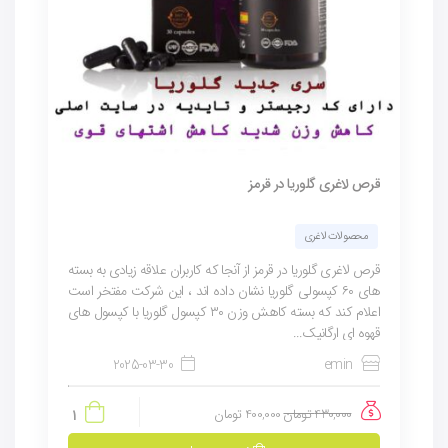
قرص لاغری گلوریا در قرمز
محصولات لاغری
قرص لاغری گلوریا در قرمز از آنجا که کاربران علاقه زیادی به بسته
های ۶۰ کپسولی گلوریا نشان داده اند ، این شرکت مفتخر است
اعلام کند که بسته کاهش وزن ۳۰ کپسول گلوریا با کپسول های
قهوه ای ارگانیک...
2025-03-30
emin
430,000
تومان
400,000
تومان
1