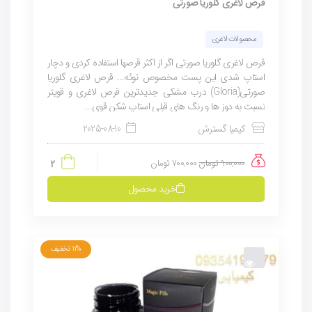
قرص لاغری گلوریا صورتی
محصولات لاغری
قرص لاغری گلوریا صورتی اگر از اکثر قرصها استفاده کردی و دچار
استاپ شدی این پست مخصوص توئه... قرص لاغری گلوریا
صورتی(Gloria) درب مشکی جدیدترین قرص لاغری و قویتر
نسبت به دوز ها و رنگ های قبلی استاپ شکن قوی...
کیمیا گسترش
2025-08-10
900,000
تومان
700,000
تومان
2
خرید محصول
11%
تخفیف