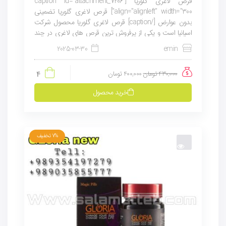
قرص لاغری گلوریا [caption id="attachment_7206"
align="alignleft" width="300"] قرص لاغری گلوریا تضمینی
بدون عوارض [/caption] قرص لاغری گلوریا محصول شرکت
اسپانیا است و یکی از پرفروش ترین قرص های لاغری در چند
سال اخیر می باشد. این قرص لاغری با افزایش...
2025-03-30
emin
430,000
تومان
400,000
تومان
4
خرید محصول
7%
تخفیف