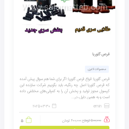
قرص گلوریا
محصولات لاغری
قرص گلوریا: انواع قرص گلوریا: اگر برای شما هم سوال پیش آمده
که قرص گلوریا اصل چه رنگیه، باید بگوییم شرکت سازنده این
کپسول مجوز تولید و پخش آن را به کمپانی‌های مختلفی داده
است و به همین دلیل، در...
2025-03-30
emin
500,000
تومان
400,000
تومان
5