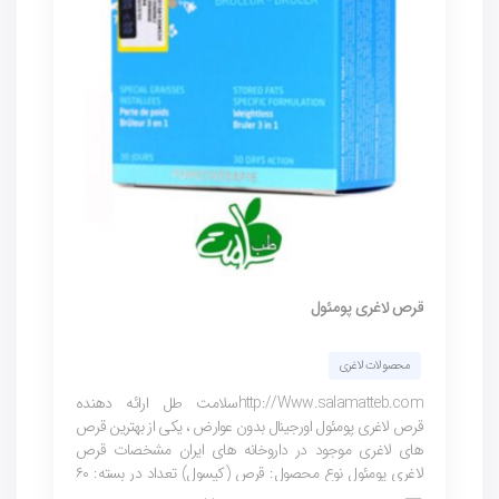
قرص لاغری پومئول
محصولات لاغری
http://Www.salamatteb.comسلامت طل ارائه دهنده
قرص لاغری پومئول اورجینال بدون عوارض ، یکی از بهترین قرص
های لاغری موجود در داروخانه های ایران مشخصات قرص
لاغری پومئول نوع محصول: قرص (کپسول) تعداد در بسته: ۶۰
عدد عملکرد محصول: لاغری و چربی...