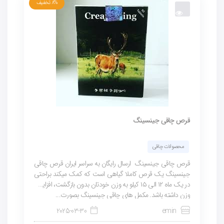
8%
تخفیف
قرص چاقی جینسینگ
محصولات چاقی
قرص چاقی جینسینگ ارسال رایگان به سراسر ایران قرص چاقی
جینسینگ یک قرص کاملا گیاهی است که کمک میکند براحتی
در یک ماه ۱۲ الی ۱۵ کیلو به وزن خودتان بدون بازگشت، افزایش
وزن داشته باشد. مکمل های چاقی جینسینگ بصورت...
2025-03-30
emin