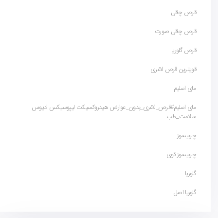
قرص چاقی
قرص چاقی صورت
قرص گلوریا
قویترین قرص لاغری
مای اسلیم
مای اسلیم#قرص_لاغری_بدون_عوارض هیدروکسیکات لیپوسیکس ادیوس
سلامت_طب
چربیسوز
چربیسوز قوی
گلوریا
گلوریا اصل