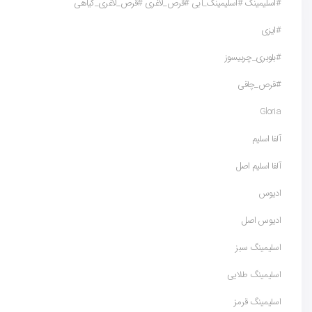
#اسلیمینگ #اسلیمینگ_آبی #قرص_لاغری #قرص_لاغری_گیاهی
#ایزی
#بلوبری_چربیسوز
#قرص_چاقی
Gloria
آلفا اسلیم
آلفا اسلیم اصل
ادیوس
ادیوس اصل
اسلیمینگ سبز
اسلیمینگ طلایی
اسلیمینگ قرمز