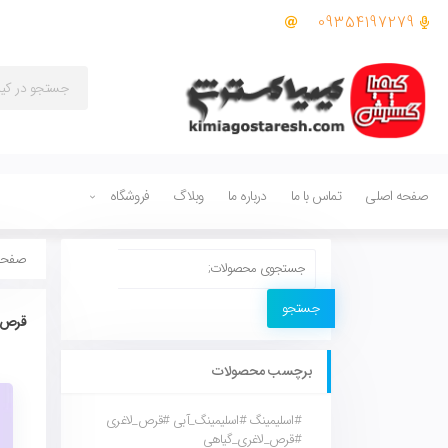
09354197279
صفحه اصلی
تماس با ما
درباره ما
وبلاگ
فروشگاه
صفحه
جستجو
قرص ل
برچسب محصولات
#اسلیمینگ #اسلیمینگ_آبی #قرص_لاغری
#قرص_لاغری_گیاهی