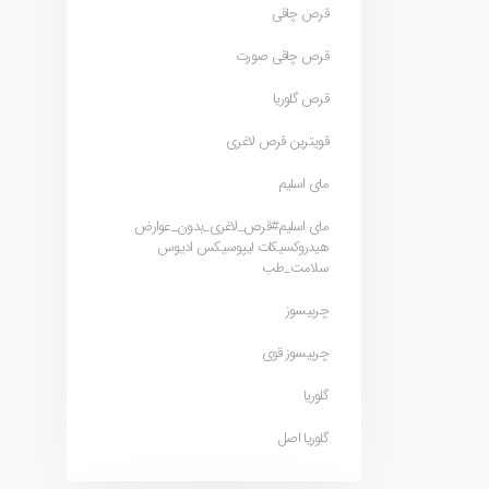
قرص چاقی
قرص چاقی صورت
قرص گلوریا
قویترین قرص لاغری
مای اسلیم
مای اسلیم#قرص_لاغری_بدون_عوارض
هیدروکسیکات لیپوسیکس ادیوس
سلامت_طب
چربیسوز
چربیسوز قوی
گلوریا
گلوریا اصل