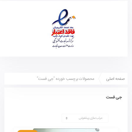
صفحه اصلی
محصولات برچسب خورده “جی فست”
جی فست