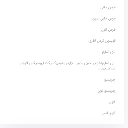
قرص چاقی
قرص چاقی صورت
قرص گلوریا
قویترین قرص لاغری
مای اسلیم
مای اسلیم#قرص_لاغری_بدون_عوارض هیدروکسیکات لیپوسیکس ادیوس
سلامت_طب
چربیسوز
چربیسوز قوی
گلوریا
گلوریا اصل