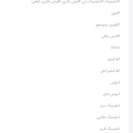
#اسلیمینگ #اسلیمینگ_آبی #قرص_لاغری #قرص_لاغری_گیاهی
#ایزی
#بلوبری_چربیسوز
#قرص_چاقی
Gloria
آلفا اسلیم
آلفا اسلیم اصل
ادیوس
ادیوس اصل
اسلیمینگ سبز
اسلیمینگ طلایی
اسلیمینگ قرمز