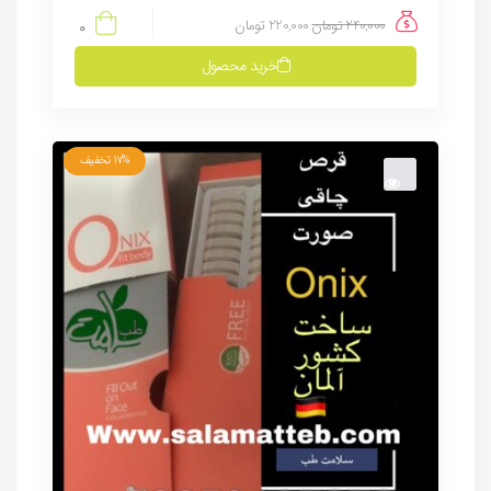
240,000
تومان
220,000
تومان
0
خرید محصول
17%
تخفیف