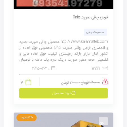
قرص چاقی صورت Onix
محصولات چاقی
http://Www.salamatteb.com محصول چاقی صورت جدید
و انحصاری قرص چاقی صورت Onix محصولی فوق العاده از
کشور آلمان دارای بارکد رجیستری کیفیت فوق العاده عالی و
تضمینی حجم دهی صورت دریک دوره یک ماهه با قرصهای
چاقی onx برای همیشه صورتی...
2025-03-30
emin
240,000
تومان
200,000
تومان
3
خرید محصول
6%
تخفیف