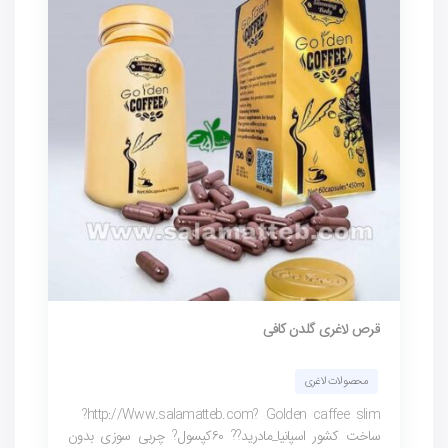
قرص لاغری گلدن کافی
محصولات لاغری
http://Www.salamatteb.com? Golden caffee slim?
ساخت کشور اسپانیا_مادرید?? ۶۰کپسول? چربی سوزی بدون