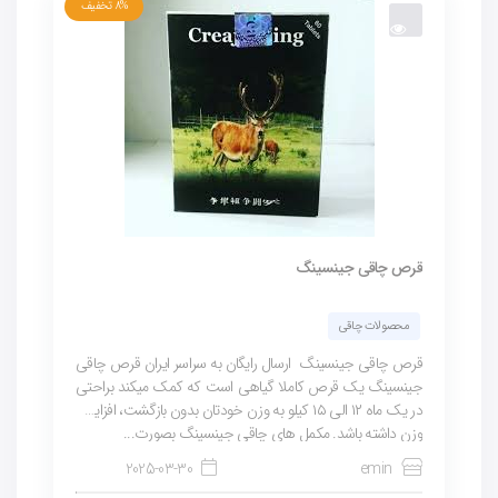
8%
تخفیف
قرص چاقی جینسینگ
محصولات چاقی
قرص چاقی جینسینگ ارسال رایگان به سراسر ایران قرص چاقی
جینسینگ یک قرص کاملا گیاهی است که کمک میکند براحتی
در یک ماه ۱۲ الی ۱۵ کیلو به وزن خودتان بدون بازگشت، افزایش
وزن داشته باشد. مکمل های چاقی جینسینگ بصورت...
2025-03-30
emin